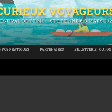
CURIEUX VOYAGEUR
ESTIVAL DE FILMS – ST-ÉTIENNE 6-8 MARS 20
NFOS PRATIQUES
PARTENAIRES
BILLETTERIE
QUI ON