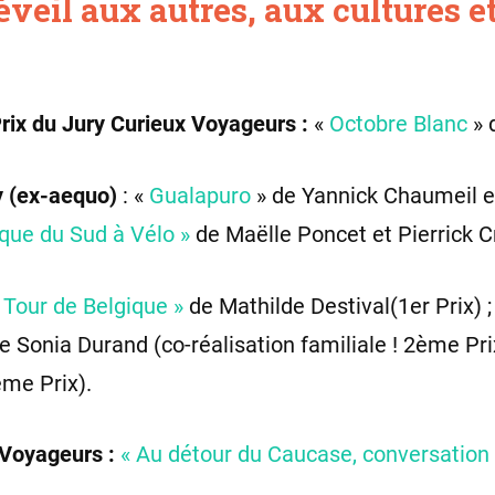
’éveil aux autres, aux cultures 
rix du Jury Curieux Voyageurs :
«
Octobre Blanc
» 
y (ex-aequo)
: «
Gualapuro
» de Yannick Chaumeil e
que du Sud à Vélo »
de Maëlle Poncet et Pierrick Cr
 Tour de Belgique »
de Mathilde Destival(1er Prix) 
e Sonia Durand (co-réalisation familiale ! 2ème Pr
me Prix).
x Voyageurs :
« Au détour du Caucase, conversation 