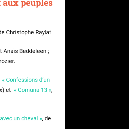
et aux peuples
de Christophe Raylat.
t Anaïs Beddeleen ;
ozier.
;
« Confessions d’un
ix) et
« Comuna 13 »
,
avec un cheval »
, de