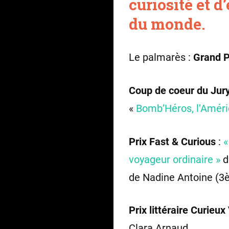
curiosité et d
du monde.
Le palmarès :
Grand P
Coup de coeur du Jur
«
Bomb’Héros, l’Améri
Prix Fast & Curious
:
«
voyageur ordinaire »
d
de Nadine Antoine (3è
Prix littéraire Curieu
Clara Arnaud.