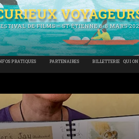
CURIEUX VOYAGEUR
ESTIVAL DE FILMS – ST-ÉTIENNE 6-8 MARS 20
NFOS PRATIQUES
PARTENAIRES
BILLETTERIE
QUI ON